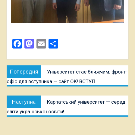
Facebook
Mastodon
Email
Поділитися
Навігація
Попередня
Попередня
Університет стає ближчим: фронт-
записів
публікація:
офіс для вступника — сайт ОК! ВСТУП
Наступна
Наступна
Карпатський університет — серед
публікація:
еліти української освіти!