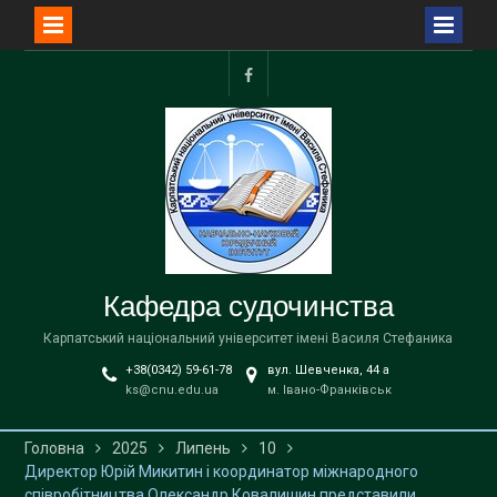
Перейти
до
facebook
вмісту
Кафедра судочинства
Карпатський національний університет імені Василя Стефаника
+38(0342) 59-61-78
вул. Шевченка, 44 a
ks@cnu.edu.ua
м. Івано-Франківськ
Головна
2025
Липень
10
Директор Юрій Микитин і координатор міжнародного
співробітництва Олександр Ковалишин представили