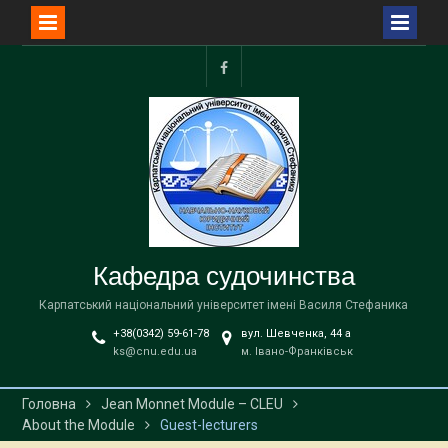
Перейти
до
facebook
вмісту
Кафедра судочинства
Карпатський національний університет імені Василя Стефаника
+38(0342) 59-61-78
вул. Шевченка, 44 a
ks@cnu.edu.ua
м. Івано-Франківськ
Головна
Jean Monnet Module – CLEU
About the Module
Guest-lecturers