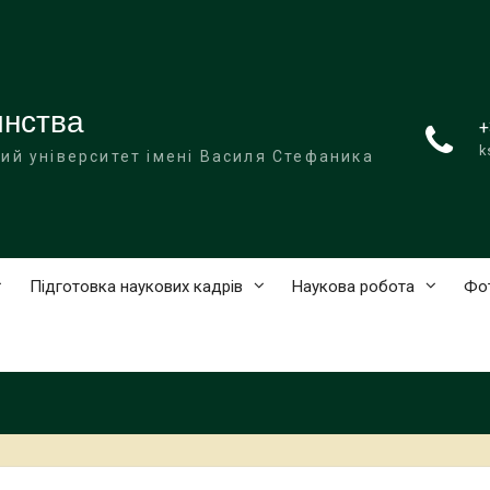
инства
+
k
ий університет імені Василя Стефаника
Підготовка наукових кадрів
Наукова робота
Фо