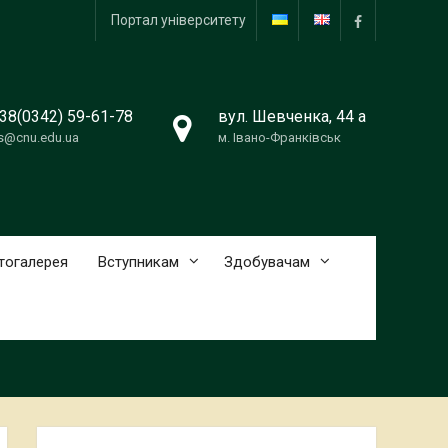
Портал університету
facebook
38(0342) 59-61-78
вул. Шевченка, 44 a
s@cnu.edu.ua
м. Івано-Франківськ
тогалерея
Вступникам
Здобувачам