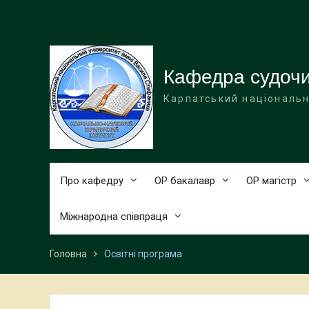
Перейти
до
вмісту
Кафедра судоч
Карпатський національн
Про кафедру
ОР бакалавр
ОР магістр
Міжнародна співпраця
Головна
Освітні програма