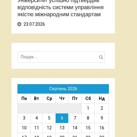
Університет успішно підтвердив
відповідність системи управління
якістю міжнародним стандартам
23.07.2026
Пошук:
Серпень 2026
Пн
Вт
Ср
Чт
Пт
Сб
Нд
1
2
3
4
5
6
7
8
9
10
11
12
13
14
15
16