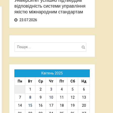
Університет успішно підтвердив
відповідність системи управління
якістю міжнародним стандартам
23.07.2026
Пошук:
Квітень 2025
Пн
Вт
Ср
Чт
Пт
Сб
Нд
1
2
3
4
5
6
7
8
9
10
11
12
13
14
15
16
17
18
19
20