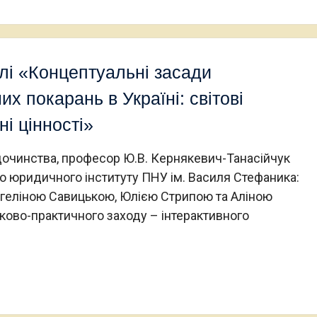
олі «Концептуальні засади
х покарань в Україні: світові
ні цінності»
удочинства, професор Ю.В. Кернякевич-Танасійчук
о юридичного інституту ПНУ ім. Василя Стефаника:
геліною Савицькою, Юлією Стрипою та Аліною
уково-практичного заходу – інтерактивного