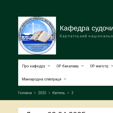
Перейти
до
вмісту
Кафедра судоч
Карпатський національн
Про кафедру
ОР бакалавр
ОР магістр
Міжнародна співпраця
Головна
2025
Квітень
3