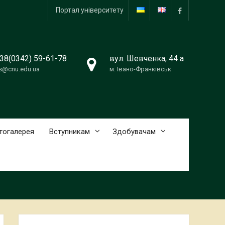
Портал університету
facebook
38(0342) 59-61-78
вул. Шевченка, 44 a
s@cnu.edu.ua
м. Івано-Франківськ
тогалерея
Вступникам
Здобувачам