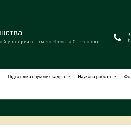
инства
+
k
ий університет імені Василя Стефаника
Підготовка наукових кадрів
Наукова робота
Фо