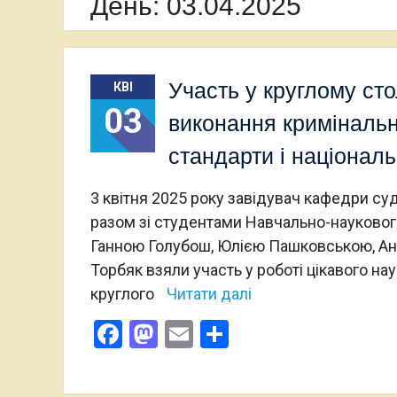
День:
03.04.2025
Участь у круглому ст
КВІ
03
виконання кримінальни
стандарти і національ
3 квітня 2025 року завідувач кафедри с
разом зі студентами Навчально-науковог
Ганною Голубош, Юлією Пашковською, Ан
Торбяк взяли участь у роботі цікавого на
круглого
Читати далі
Facebook
Mastodon
Email
Поділитися