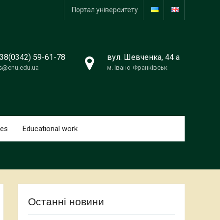
Портал університету
38(0342) 59-61-78
вул. Шевченка, 44 a
s@cnu.edu.ua
м. Івано-Франківськ
tes
Educational work
Останні новини