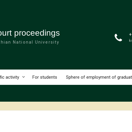
ourt proceedings
+
k
hian National University
fic activity
For students
Sphere of employment of gradua